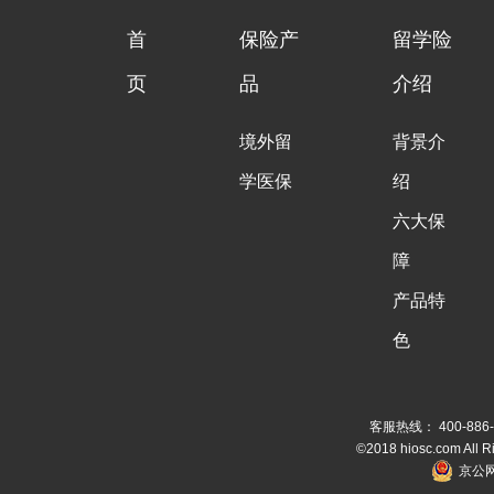
首
保险产
留学险
页
品
介绍
境外留
背景介
学医保
绍
六大保
障
产品特
色
客服热线： 400-886-
©2018 hiosc.com All 
京公网