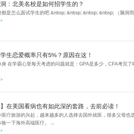
脑洞：北美名校是如何招学生的？
是怎么面试学生的吧 &nbsp; &nbsp; &nbsp; &nbsp; （脑
>
学生恋爱概率只有5%？原因在这！
身 在学霸心里每天考虑的问题就是：GPA是多少，CFA考完了
>
警】在美国看病也有如此深的套路，去前必读！
外医疗旅游的兴起，越来越多的人选择去国外就医，很多父母也
验一下海外高端医疗。 ...
>