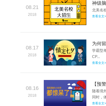
神级
08.21
北美名校都
2018
查看全文>
为何留
08.17
学霸型单
2018
CP...
查看全文>
【预
08.16
随着境
2018
同时，体
查看全文>