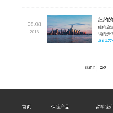
纽约
08.08
纽约旅
2018
编的步伐
查看全文>
跳转至
首页
保险产品
留学险