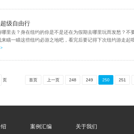
的超级自由行
游哪里去？身在纽约的你是不是还在为假期去哪里玩而发愁？不
来瞄一瞄这些纽约必游之地吧，看完后要记得下次纽约游走起哦~ 
>
页
首页
上一页
248
249
250
251
介绍
案例汇编
关于我们