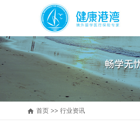
首页
>>
行业资讯